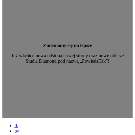
Zmieniamy się na lepsze
Już wkrótce nowa odsłona naszej strony oraz nowe oblicze
Studia Diamond pod nazwą „PowiedzTak”!
fb
tw