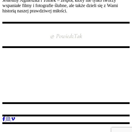
Jesteśmy Agnieszka i Tomek – zespół, który nie tylko tworzy
wspaniałe filmy i fotografie ślubne, ale także dzieli się z Wami
historią naszej prawdziwej miłości.
INSTAGRAM
@ PowiedzTak
ŚLEDŹ NAS