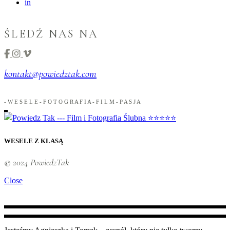
in
ŚLEDŹ NAS NA
kontakt@powiedztak.com
-
W
E
S
E
L
E
-
F
O
T
O
G
R
A
F
I
A
-
F
I
L
M
-
P
A
S
J
A
WESELE Z KLASĄ
© 2024 PowiedzTak
Close