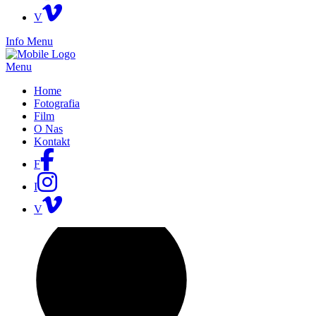
V
Info
Menu
Menu
Home
Fotografia
Film
O Nas
Kontakt
F
I
V